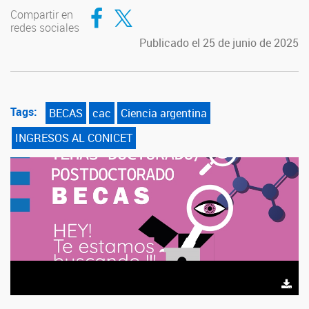
Compartir en Facebook
Compartir en Twitter
Compartir en
redes sociales
Publicado el 25 de junio de 2025
Tags:
BECAS
cac
Ciencia argentina
INGRESOS AL CONICET