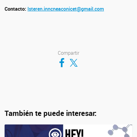
Contacto:
lsteren.inncneaconicet@gmail.com
Compartir
Compartir en Facebook
Compartir en Twitter
También te puede interesar: